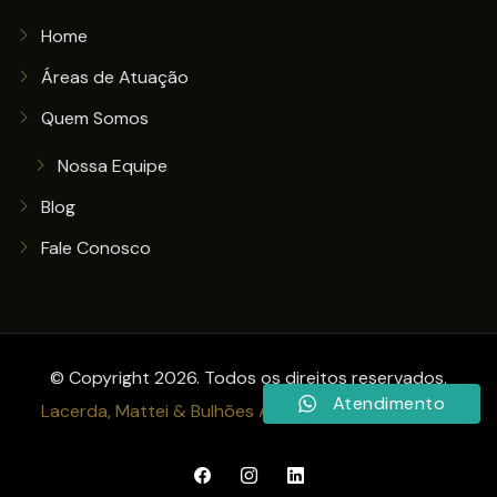
Home
Áreas de Atuação
Quem Somos
Nossa Equipe
Blog
Fale Conosco
© Copyright 2026. Todos os direitos reservados.
Atendimento
Lacerda, Mattei & Bulhões Advogados Associados
.