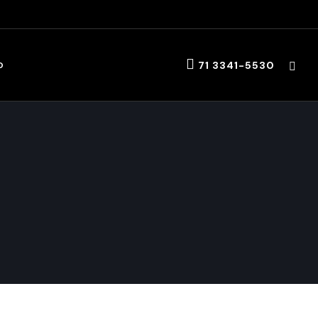
71 3341-5530
O