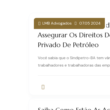
LMB Advogados
LMB Advogados
14.05 2024
07.05 2024
Ações Coletivas Ajuizad
Assegurar Os Direitos 
Privado De Petróleo
Você sabia que o Sindipetro-BA tem vár
trabalhadores e trabalhadoras das empr