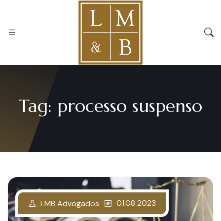
Tag:
processo suspenso
01.08 2023
LMB Advogados