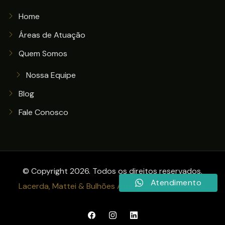
Home
Áreas de Atuação
Quem Somos
Nossa Equipe
Blog
Fale Conosco
© Copyright 2026. Todos os direitos reservados.
Atendimento
Lacerda, Mattei & Bulhões Advogados Associados
.