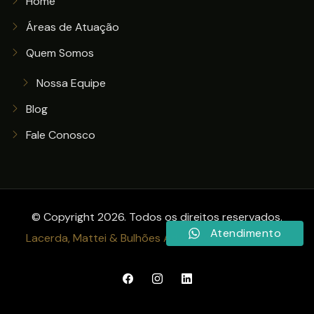
Home
Áreas de Atuação
Quem Somos
Nossa Equipe
Blog
Fale Conosco
© Copyright 2026. Todos os direitos reservados.
Atendimento
Lacerda, Mattei & Bulhões Advogados Associados
.