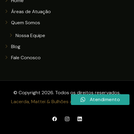
Home
Áreas de Atuação
Quem Somos
Nossa Equipe
Blog
Fale Conosco
© Copyright 2026. Todos os direitos reservados.
Atendimento
Lacerda, Mattei & Bulhões Advogados Associados
.