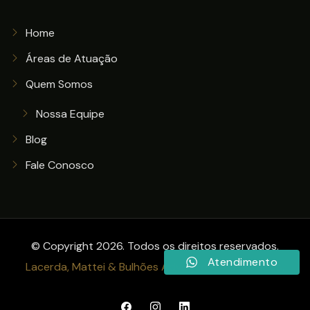
Home
Áreas de Atuação
Quem Somos
Nossa Equipe
Blog
Fale Conosco
© Copyright 2026. Todos os direitos reservados.
Atendimento
Lacerda, Mattei & Bulhões Advogados Associados
.