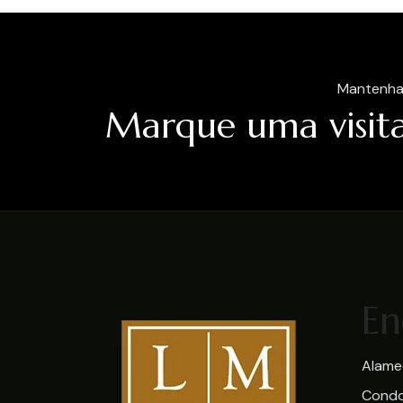
Mantenha
Marque uma visita
En
Alamed
Condo