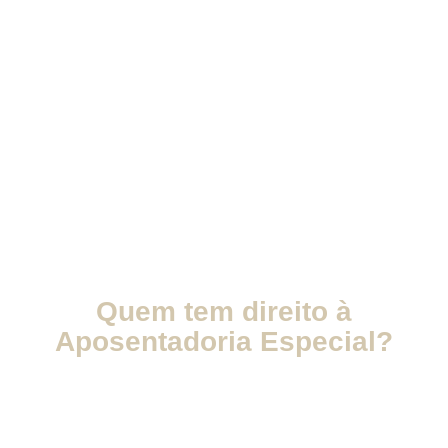
Quem tem direito à
Aposentadoria Especial?
Para ter direito à aposentadoria especial, o trabalhador deve
cumprir os seguintes requisitos:
Tempo de Contribuição:o tempo exigido é de 15, 20 ou 25
anos de contribuição, dependendo da nocividade do agente